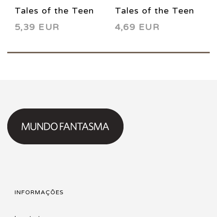
Tales of the Teen
Tales of the Teen
5,39 EUR
4,69 EUR
Titans 73 1987
Titans 84 1987
INFORMAÇÕES