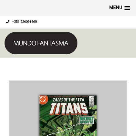
MENU
+351 226091460