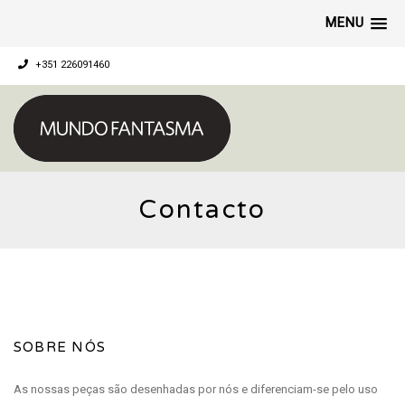
MENU
+351 226091460
Contacto
SOBRE NÓS
As nossas peças são desenhadas por nós e diferenciam-se pelo uso