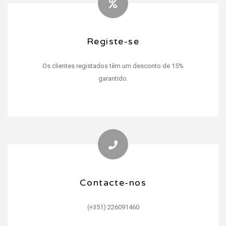
Registe-se
Registe-se
Os clientes registados têm um desconto de 15%
E acesso a notícias e promoções exclusivas.
garantido.
Contacte-nos
Contacte-nos
(+351) 226091460
(+351) 930502965