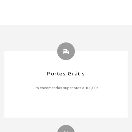
Portes Grátis
Portes Grátis
Em encomendas superiores a 100,00€
Verifique a nossa política de envio