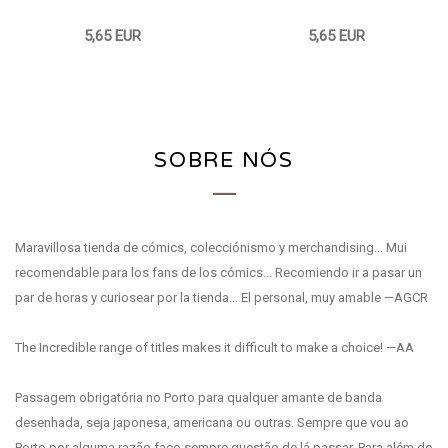
5,65 EUR
5,65 EUR
SOBRE NÓS
Maravillosa tienda de cómics, colecciónismo y merchandising... Mui
recomendable para los fans de los cómics... Recomiendo ir a pasar un
par de horas y curiosear por la tienda... El personal, muy amable —AGCR
The Incredible range of titles makes it difficult to make a choice! —AA
Passagem obrigatória no Porto para qualquer amante de banda
desenhada, seja japonesa, americana ou outras. Sempre que vou ao
Porto por alguma razão faço sempre questão de lá passar. Para além do