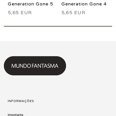
Generation Gone 5
Generation Gone 4
5,65 EUR
5,65 EUR
2017
2017
INFORMAÇÕES
Importante