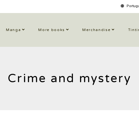
Portugu
Manga
More books
Merchandise
Tinti
Crime and mystery