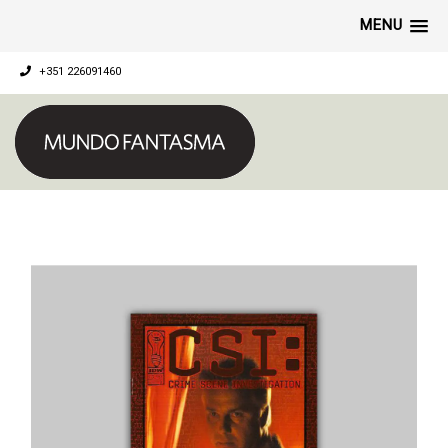
MENU
+351 226091460