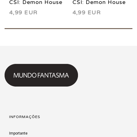
CSI: Demon House
CSI: Demon House
4,99 EUR
4,99 EUR
5 2004
2 2004
INFORMAÇÕES
Importante