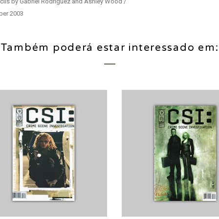
ncils by Gabriel Rodriguez and Ashley Wood /
mber 2003
Também poderá estar interessado em: