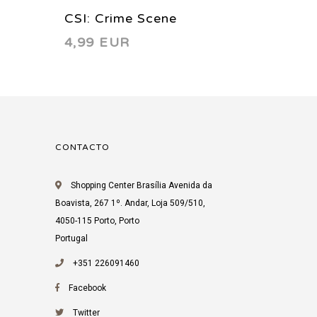
CSI: Crime Scene
CSI: C
4,99 EUR
4,99 
03
Investigation 1 B 2003
Invest
CONTACTO
Shopping Center Brasília Avenida da
Boavista, 267 1º. Andar, Loja 509/510,
4050-115 Porto, Porto
Portugal
+351 226091460
Facebook
Twitter