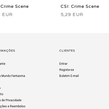
 Crime Scene
CSI: Crime Scene
9 EUR
5,29 EUR
stigation 3 B 2003
Investigation 3 A 20
RMAÇÕES
CLIENTES
ante
Entrar
e
Registe-se
a Mundo Fantasma
Boletim E-mail
o
to
a de Privacidade
uções e Reembolso