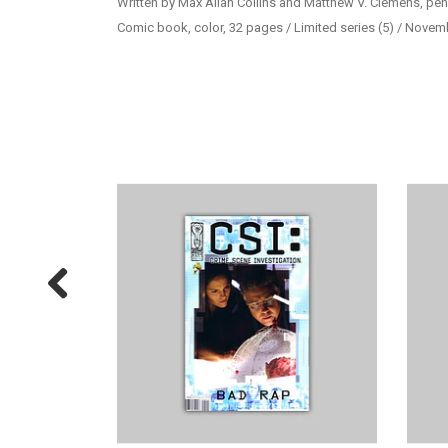
Written by Max Allan Collins and Matthew V. Clemens, pe
Comic book, color, 32 pages / Limited series (5) / Nove