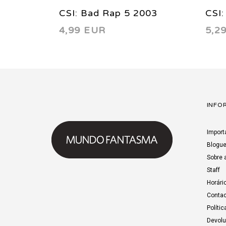
CSI: Bad Rap 5 2003
CSI:
4,99 EUR
5,2
Inve
INFO
Import
Blogu
Sobre 
Staff
Horári
Contac
Polític
Devol