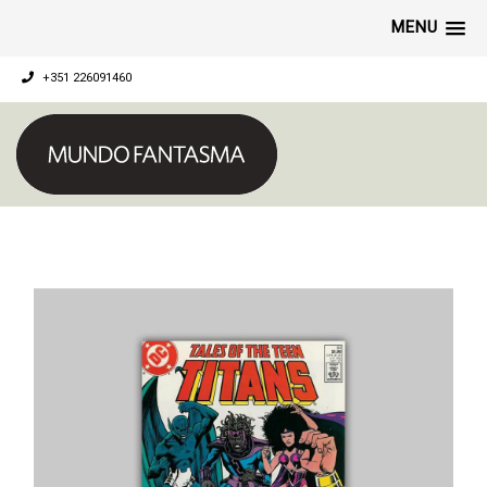
MENU
+351 226091460