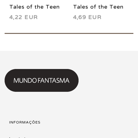
Tales of the Teen
Tales of the Teen
4,22 EUR
4,69 EUR
Titans 72 1986
Titans 85 1988
INFORMAÇÕES