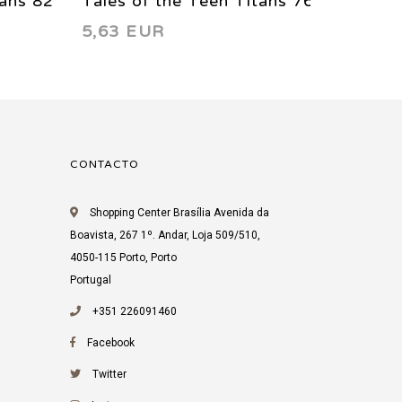
tans 82
Tales of the Teen Titans 76
Tales 
5,63 EUR
4,69 
1987
1987
CONTACTO
Shopping Center Brasília Avenida da
Boavista, 267 1º. Andar, Loja 509/510,
4050-115 Porto, Porto
Portugal
+351 226091460
Facebook
Twitter