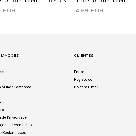
s of the Teen Titans 73
Tales of the Teen Ti
9 EUR
4,69 EUR
7
1987
RMAÇÕES
CLIENTES
ante
Entrar
e
Registe-se
a Mundo Fantasma
Boletim E-mail
o
to
a de Privacidade
uções e Reembolso
de Reclamações