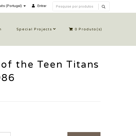
ês (Portugal)
Entrar
n
Special Projects
0
Produto(s)
 of the Teen Titans
986