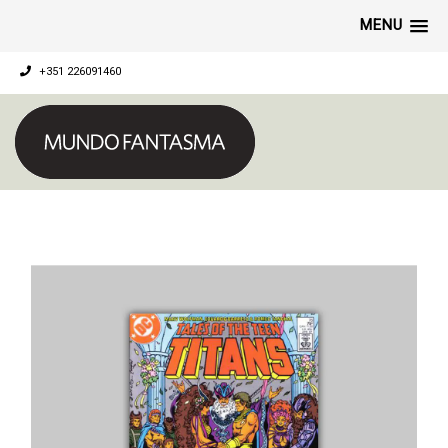
MENU
+351 226091460