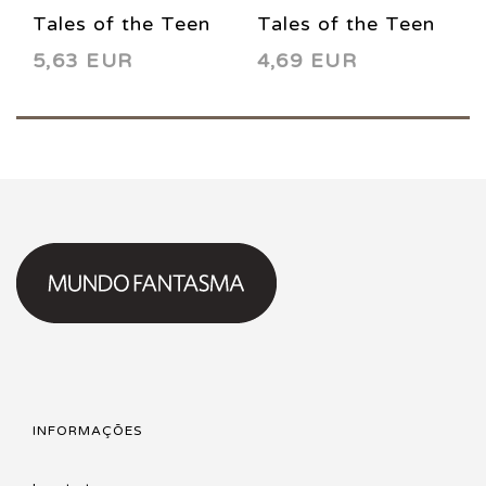
Tales of the Teen
Tales of the Teen
5,63 EUR
4,69 EUR
Titans 77 1987
Titans 88 1988
INFORMAÇÕES