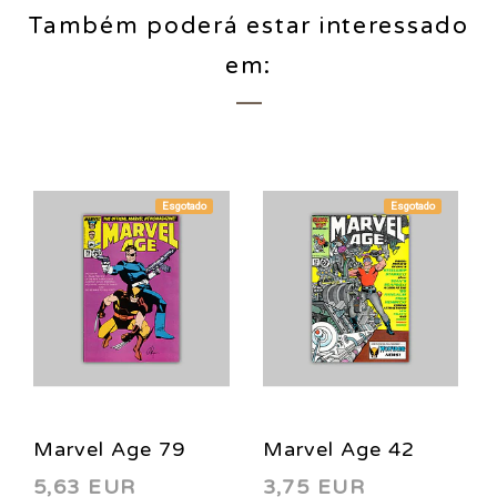
Também poderá estar interessado
em:
Esgotado
Esgotado
Marvel Age 79
Marvel Age 42
5,63 EUR
3,75 EUR
1989
1986