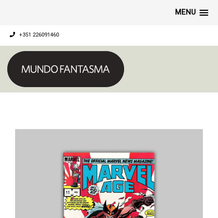
MENU
+351 226091460