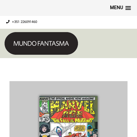
MENU
+351 226091460