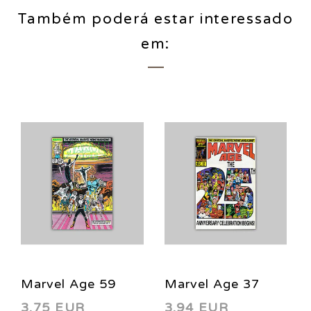
Também poderá estar interessado
em:
Marvel Age 59
Marvel Age 37
3,75 EUR
3,94 EUR
1988
1986