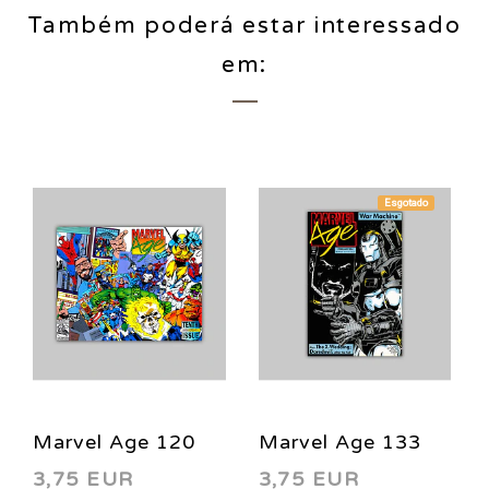
Também poderá estar interessado
em:
Esgotado
Marvel Age 120
Marvel Age 133
3,75 EUR
3,75 EUR
1993
1994