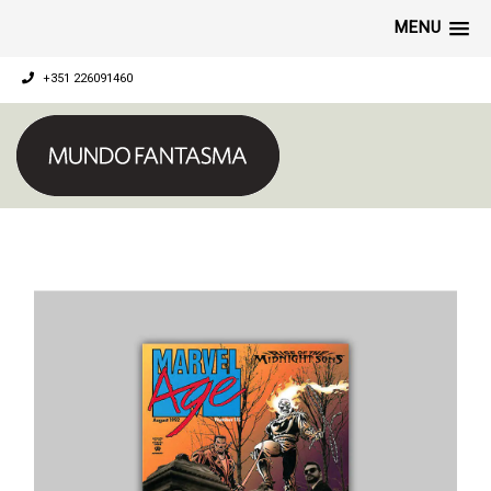
MENU
+351 226091460