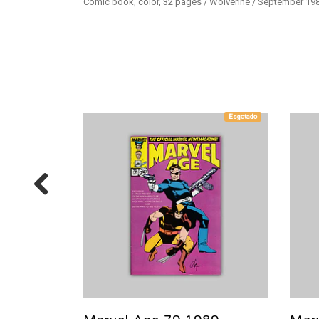
Comic book, color, 32 pages / Wolverine / September 19
Esgotado