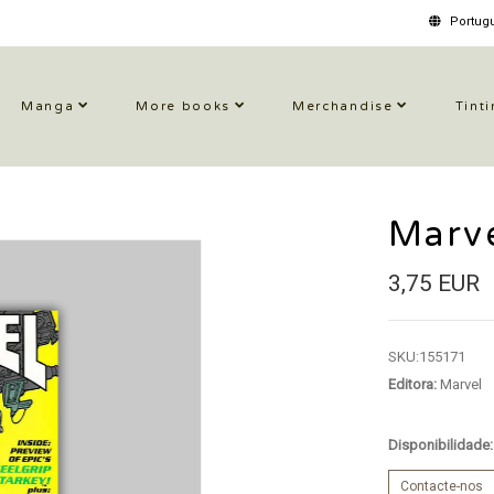
Portugu
Manga
More books
Merchandise
Tinti
Marv
3,75 EUR
SKU:
155171
Editora:
Marvel
Disponibilidade
Contacte-nos