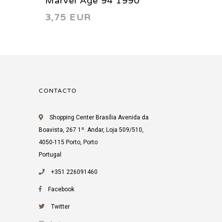
Marvel Age 94 1990
Marvel
3,75 EUR
4,69 
CONTACTO
Shopping Center Brasília Avenida da
Boavista, 267 1º. Andar, Loja 509/510,
4050-115 Porto, Porto
Portugal
+351 226091460
Facebook
Twitter