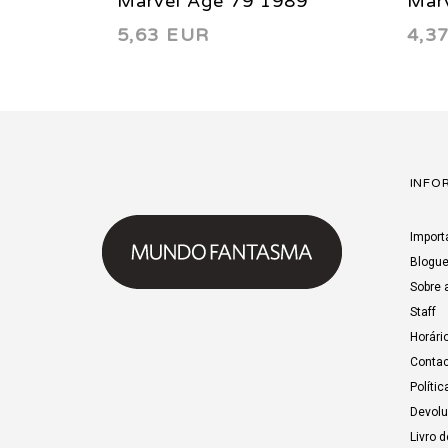
Marvel Age 79 1989
Mar
5,63 EUR
4,3
INFO
Import
Blogu
Sobre 
Staff
Horári
Contac
Polític
Devol
Livro 