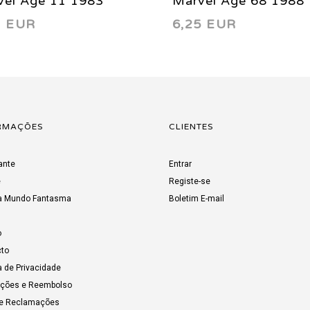
vel Age 11 1983
Marvel Age 68 1988
7 EUR
6,25 EUR
RMAÇÕES
CLIENTES
ante
Entrar
e
Registe-se
a Mundo Fantasma
Boletim E-mail
o
to
a de Privacidade
uções e Reembolso
de Reclamações