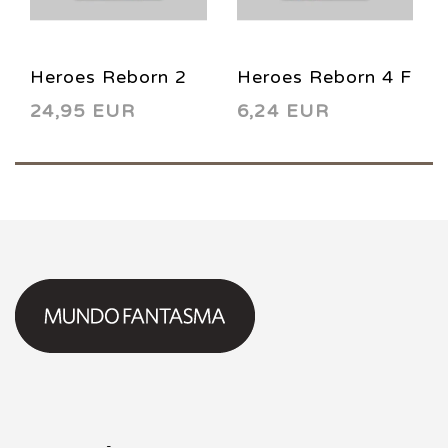
Heroes Reborn 2
Heroes Reborn 4 F
24,95 EUR
6,24 EUR
G 2021
2021