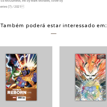
d Ed McGuiness, ink by Mark Morales, cover by
 series (7) / 2021
Também poderá estar interessado em: