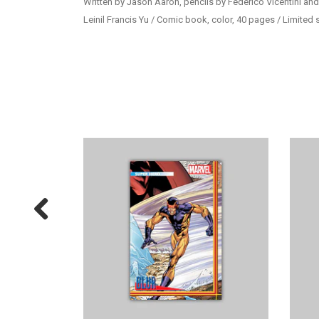
Written by Jason Aaron, pencils by Federico Vicentini an
Leinil Francis Yu / Comic book, color, 40 pages / Limited