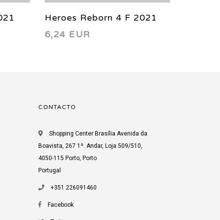
021
Heroes Reborn 4 F 2021
Heroes
6,24 EUR
6,24 
CONTACTO
Shopping Center Brasília Avenida da
Boavista, 267 1º. Andar, Loja 509/510,
4050-115 Porto, Porto
Portugal
+351 226091460
Facebook