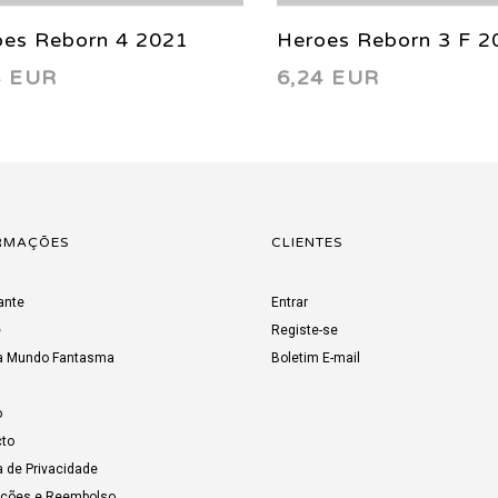
oes Reborn 4 2021
Heroes Reborn 3 F 2
4 EUR
6,24 EUR
RMAÇÕES
CLIENTES
ante
Entrar
e
Registe-se
a Mundo Fantasma
Boletim E-mail
o
to
a de Privacidade
uções e Reembolso