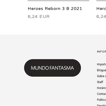
Heroes Reborn 3 B 2021
Her
6,24 EUR
6,2
INFO
Import
Blogu
Sobre 
Staff
Horári
Contac
Polític
Devol