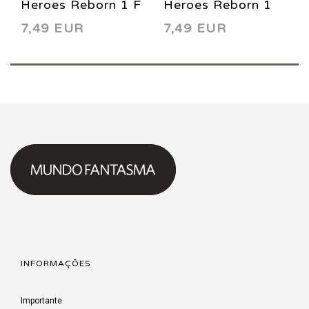
Heroes Reborn 1 F
Heroes Reborn 1
7,49 EUR
7,49 EUR
2021
D 2021
INFORMAÇÕES
Importante