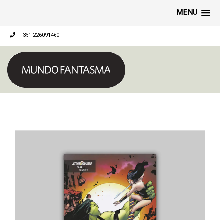
MENU
+351 226091460