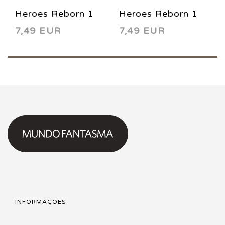
Heroes Reborn 1
Heroes Reborn 1
7,49 EUR
7,49 EUR
B 2021
D 2021
INFORMAÇÕES