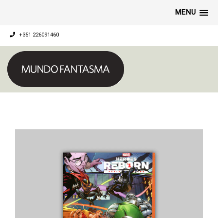
MENU
+351 226091460