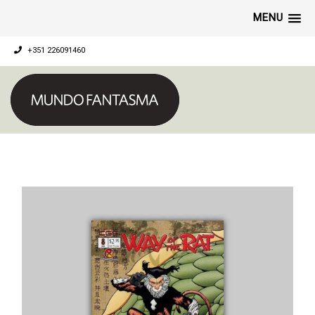
MENU
+351 226091460