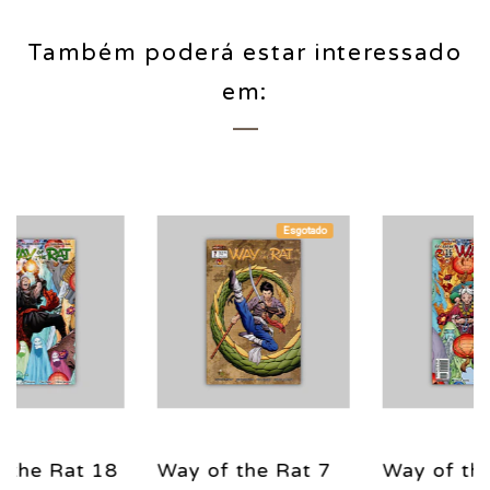
Também poderá estar interessado
em:
Esgotado
Esgota
Rat 7
Way of the Rat 16
Way of the Rat