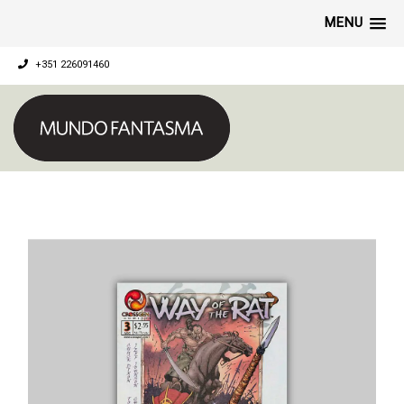
MENU
+351 226091460