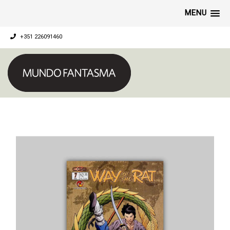
MENU
+351 226091460