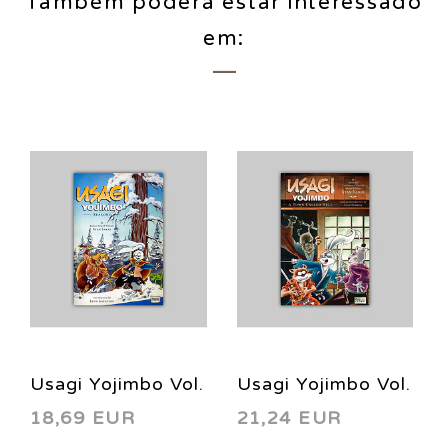
Também poderá estar interessado
em:
Usagi Yojimbo Vol.
Usagi Yojimbo Vol.
18,69 EUR
21,24 EUR
11: Seasons 1999
27: A Town Called