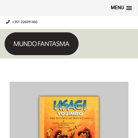
MENU
+351 226091460