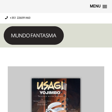
MENU
+351 226091460