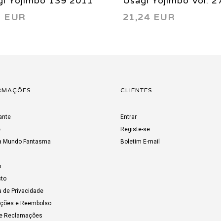
gi Yojimbo 139 2011
Usagi Yojimbo Vol. 2
3 EUR
21,24 EUR
Town Called Hell 20
RMAÇÕES
CLIENTES
ante
Entrar
e
Registe-se
a Mundo Fantasma
Boletim E-mail
o
to
a de Privacidade
uções e Reembolso
de Reclamações