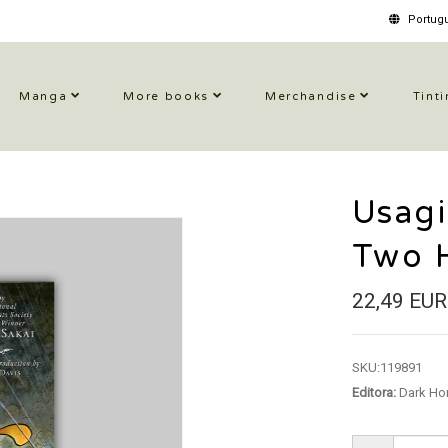
Portugu
Manga
More books
Merchandise
Tinti
Usagi
Two 
22,49 EUR
SKU:
119891
Editora:
Dark Ho