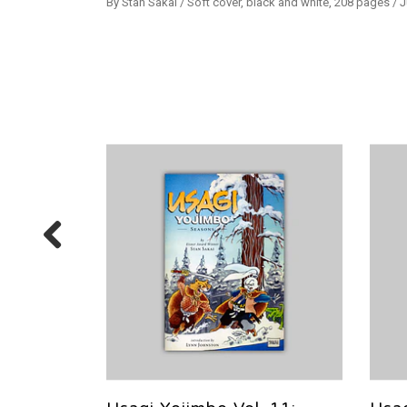
By Stan Sakai / Soft cover, black and white, 208 pages / 