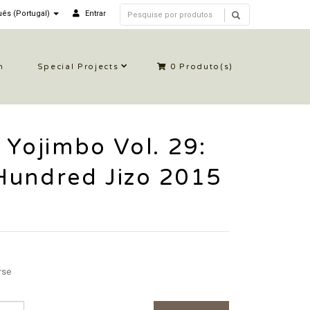
ês (Portugal)
Entrar
n
Special Projects
0
Produto(s)
 Yojimbo Vol. 29:
Hundred Jizo 2015
rse