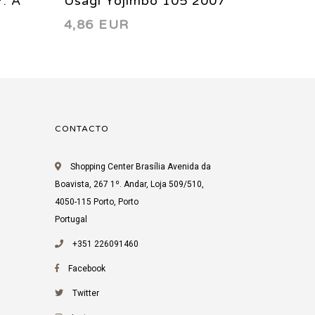
7: A
Usagi Yojimbo 105 2007
Usagi 
4,86 EUR
4,86 
13
CONTACTO
Shopping Center Brasília Avenida da
Boavista, 267 1º. Andar, Loja 509/510,
4050-115 Porto, Porto
Portugal
+351 226091460
Facebook
Twitter