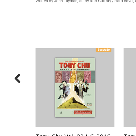
Written by John Layman, art by Rob Guillory / Hard cover, 
Esgotado