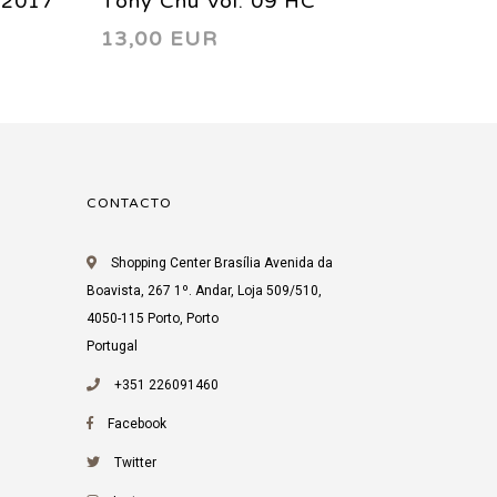
 2017
Tony Chu Vol. 09 HC
Tony C
13,00 EUR
10,99
CONTACTO
Shopping Center Brasília Avenida da
Boavista, 267 1º. Andar, Loja 509/510,
4050-115 Porto, Porto
Portugal
+351 226091460
Facebook
Twitter