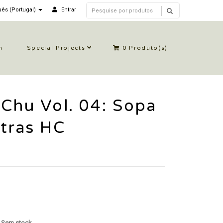
ês (Portugal)
Entrar
n
Special Projects
0
Produto(s)
Chu Vol. 04: Sopa
tras HC
: Sem stock