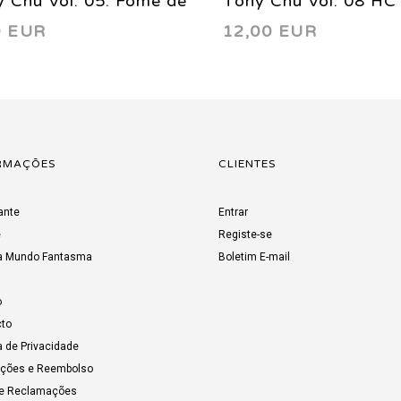
 Chu Vol. 05: Fome de
Tony Chu Vol. 08 HC
9 EUR
12,00 EUR
cer HC 2016
RMAÇÕES
CLIENTES
ante
Entrar
e
Registe-se
a Mundo Fantasma
Boletim E-mail
o
to
a de Privacidade
uções e Reembolso
de Reclamações