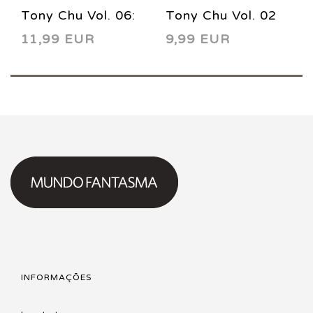
Tony Chu Vol. 06:
Tony Chu Vol. 02
11,99 EUR
9,99 EUR
Bolos Janados! HC
HC 2016
INFORMAÇÕES