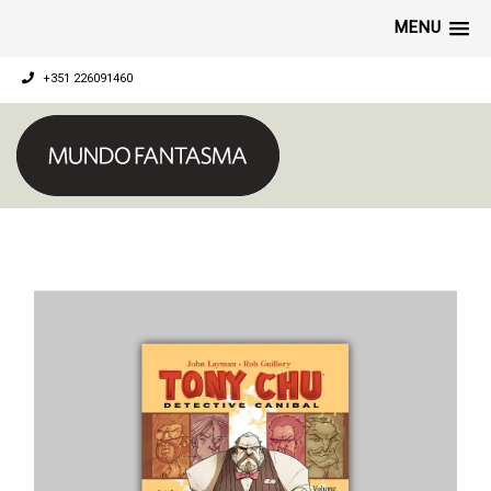
MENU
+351 226091460