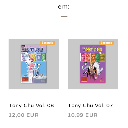
em:
Esgotado
Esgotado
Tony Chu Vol. 08
Tony Chu Vol. 07
12,00 EUR
10,99 EUR
HC 2017
HC