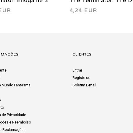
nator: Endgame 3
The Terminator: The D
 EUR
4,24 EUR
Years 3 1999
RMAÇÕES
CLIENTES
ante
Entrar
e
Registe-se
a Mundo Fantasma
Boletim E-mail
o
to
a de Privacidade
uções e Reembolso
de Reclamações