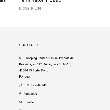
ark
Terminator 1 1990
Terminat
6,25 EUR
18,75 E
limited 
CONTACTO
Shopping Center Brasília Avenida da
Boavista, 267 1º. Andar, Loja 509/510,
4050-115 Porto, Porto
Portugal
+351 226091460
Facebook
Twitter