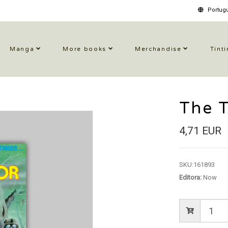
Portugu
Manga
More books
Merchandise
Tinti
The 
4,71 EUR
SKU:
161893
Editora:
Now