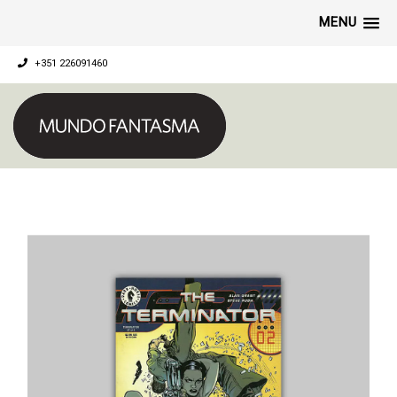
MENU
+351 226091460