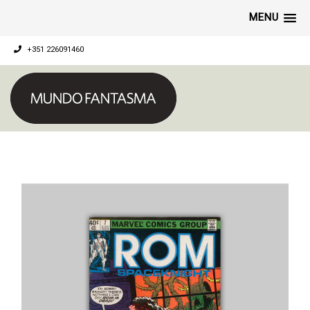
MENU
+351 226091460