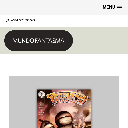
MENU
+351 226091460