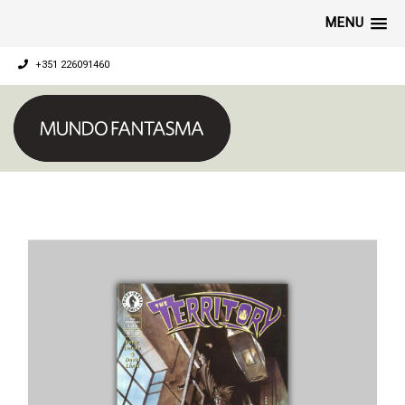
MENU
+351 226091460