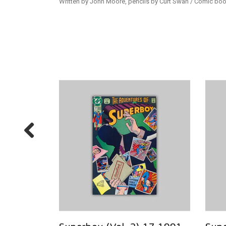
Written by John Moore, pencils by Curt Swan / Comic boo