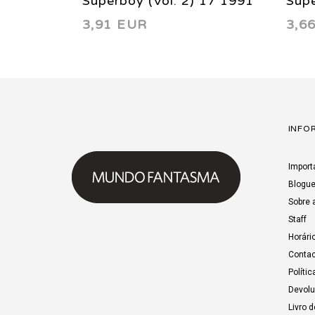
Superboy (Vol. 2) 17 1991
Supe
3,91 EUR
3,6
INFO
Import
Blogu
Sobre 
Staff
Horári
Contac
Polític
Devol
Livro 