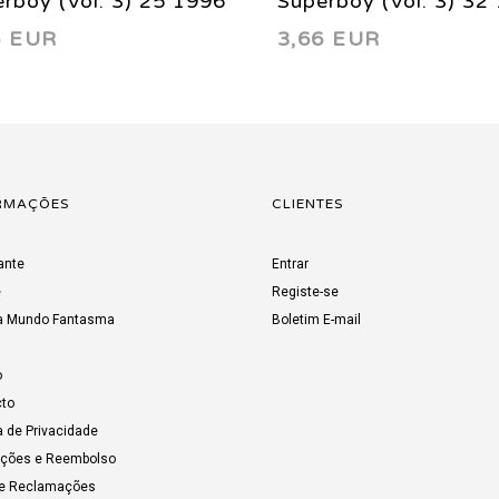
rboy (Vol. 3) 25 1996
Superboy (Vol. 3) 32
6 EUR
3,66 EUR
RMAÇÕES
CLIENTES
ante
Entrar
e
Registe-se
a Mundo Fantasma
Boletim E-mail
o
to
a de Privacidade
uções e Reembolso
de Reclamações