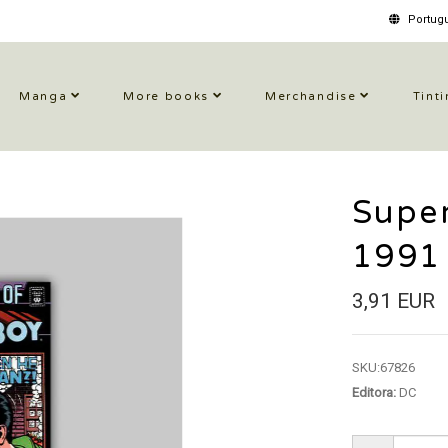
Portugu
Manga
More books
Merchandise
Tinti
Super
1991
3,91 EUR
SKU:
67826
Editora:
DC