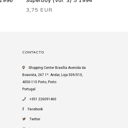
 1996
Superboy (Vol. 3) 5 1994
Superb
3,75 EUR
4,27 
CONTACTO
Shopping Center Brasília Avenida da
Boavista, 267 1º. Andar, Loja 509/510,
4050-115 Porto, Porto
Portugal
+351 226091460
Facebook
Twitter