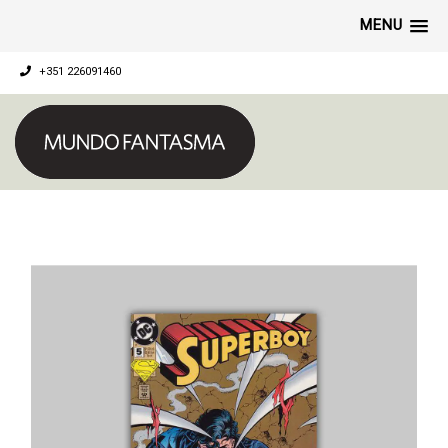
MENU
+351 226091460