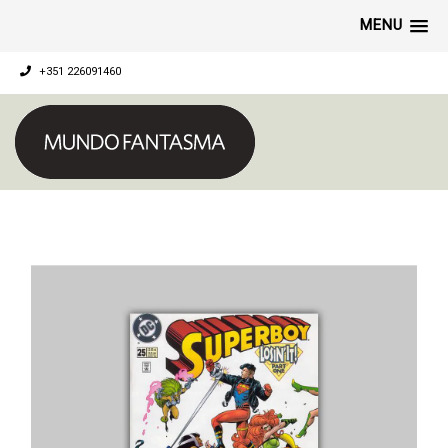
MENU
+351 226091460