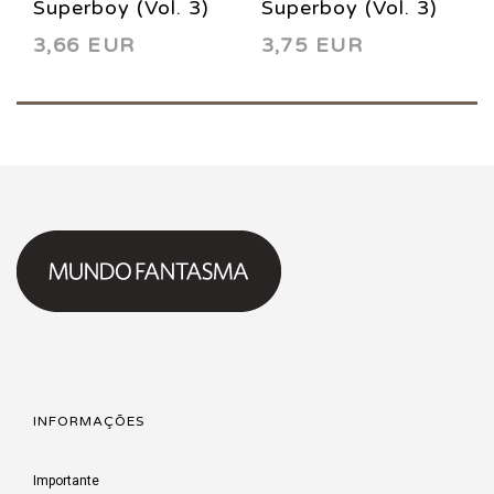
Superboy (Vol. 3)
Superboy (Vol. 3)
3,66 EUR
3,75 EUR
23 1996
13 1995
INFORMAÇÕES
Importante