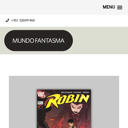
MENU
+351 226091460