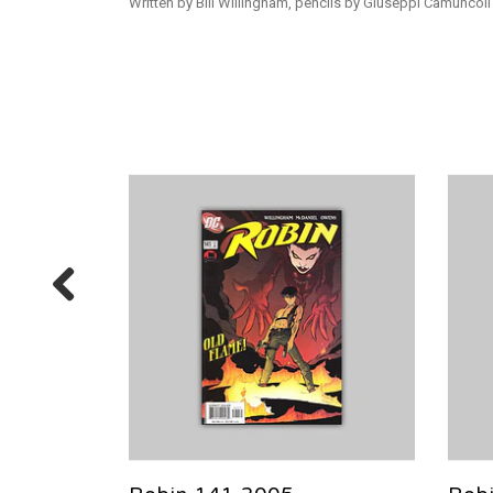
Written by Bill Willingham, pencils by Giuseppi Camuncol