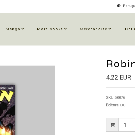
Portugu
Manga
More books
Merchandise
Tinti
Robi
4,22 EUR
SKU:
58876
Editora:
DC