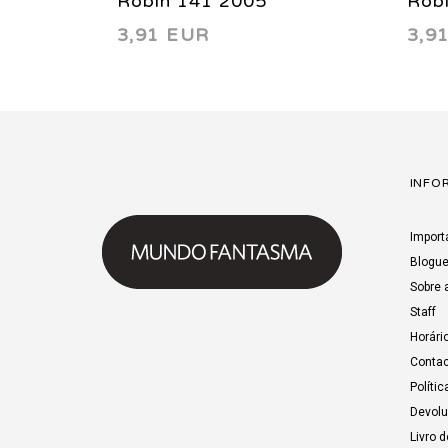
Robin 141 2005
Rob
3,91 EUR
3,9
INFO
Import
Blogu
Sobre 
Staff
Horári
Contac
Polític
Devol
Livro 