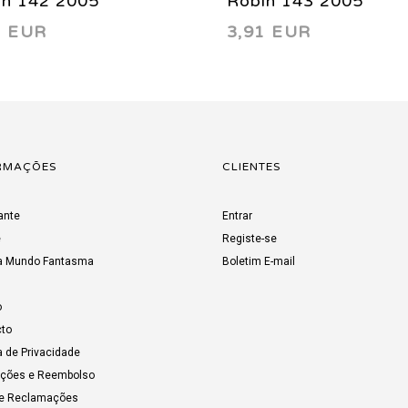
in 142 2005
Robin 143 2005
1 EUR
3,91 EUR
RMAÇÕES
CLIENTES
ante
Entrar
e
Registe-se
a Mundo Fantasma
Boletim E-mail
o
to
a de Privacidade
uções e Reembolso
de Reclamações