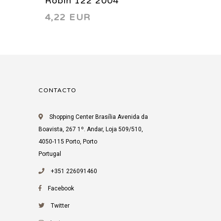
Robin 122 2004
Robin 
4,22 EUR
4,22 
CONTACTO
Shopping Center Brasília Avenida da
Boavista, 267 1º. Andar, Loja 509/510,
4050-115 Porto, Porto
Portugal
+351 226091460
Facebook
Twitter