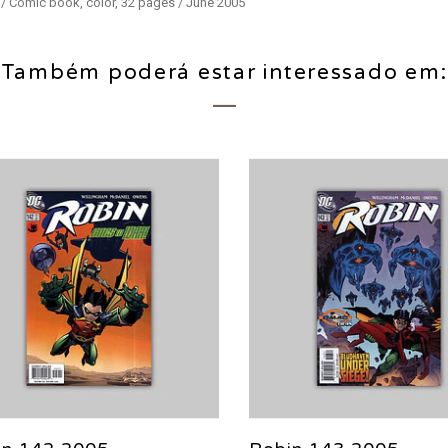
i / Comic book, color, 32 pages / June 2005
Também poderá estar interessado em: