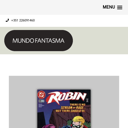
MENU
+351 226091460