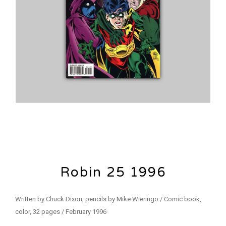
Robin 25 1996
Written by Chuck Dixon, pencils by Mike Wieringo / Comic book,
color, 32 pages / February 1996