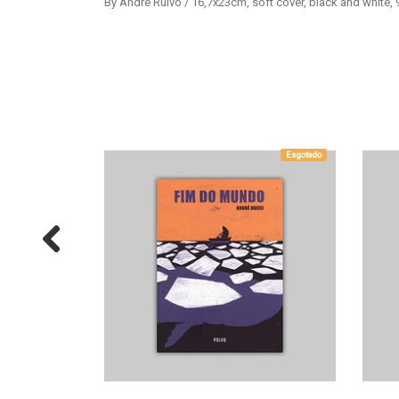
By André Ruivo / 16,7x23cm, soft cover, black and white,
Esgotado