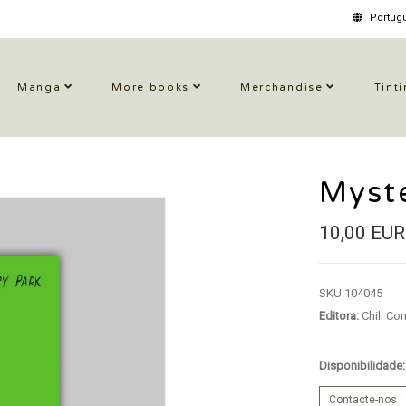
Portugu
Manga
More books
Merchandise
Tinti
Myst
10,00 EUR
SKU:
104045
Editora:
Chili Co
Disponibilidade
Contacte-nos