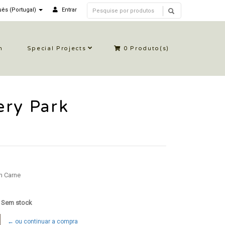
ês (Portugal)
Entrar
n
Special Projects
0
Produto(s)
ery Park
m Carne
: Sem stock
← ou continuar a compra