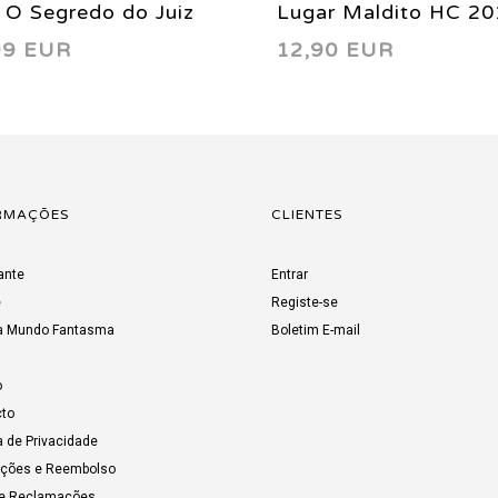
 O Segredo do Juiz
Lugar Maldito HC 2
99 EUR
12,90 EUR
n 2016
RMAÇÕES
CLIENTES
ante
Entrar
e
Registe-se
a Mundo Fantasma
Boletim E-mail
o
to
a de Privacidade
uções e Reembolso
de Reclamações