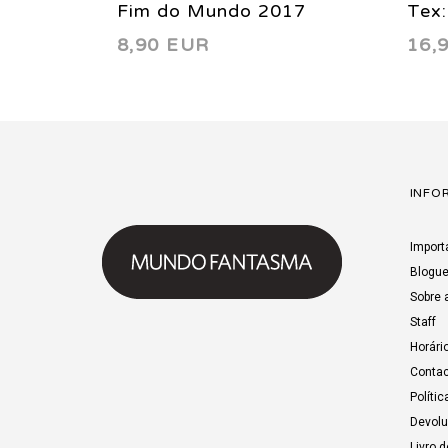
Fim do Mundo 2017
Tex:
8,90 EUR
16,
Bea
INFO
Import
Blogu
Sobre 
Staff
Horári
Contac
Polític
Devol
Livro 