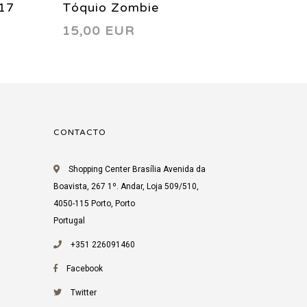
017
Tóquio Zombie
O Subt
15,00 EUR
10,00
CONTACTO
Shopping Center Brasília Avenida da
Boavista, 267 1º. Andar, Loja 509/510,
4050-115 Porto, Porto
Portugal
+351 226091460
Facebook
Twitter