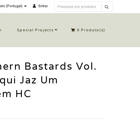
ês (Portugal)
Entrar
n
Special Projects
0
Produto(s)
ern Bastards Vol.
qui Jaz Um
em HC