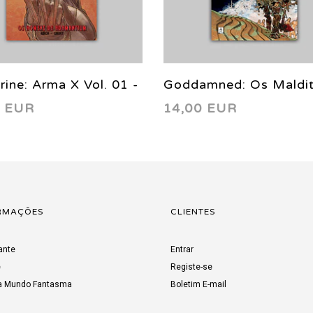
rine: Arma X Vol. 01 -
Goddamned: Os Maldi
0 EUR
14,00 EUR
omens de Adamantium
Vol. 01: Antes do Dilúv
HC 2018
RMAÇÕES
CLIENTES
ante
Entrar
e
Registe-se
a Mundo Fantasma
Boletim E-mail