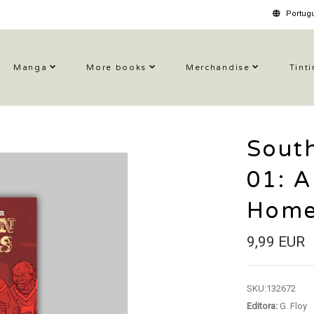
Portugu
Manga
More books
Merchandise
Tinti
South
01: A
Hom
9,99 EUR
SKU:
132672
Editora:
G. Floy