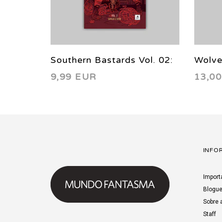
16 2017
Southern Bastards Vol. 02:
Wolve
9,99 EUR
13,0
Sangue e Suor HC
Os H
HC
INFO
Import
Blogu
Sobre 
Staff