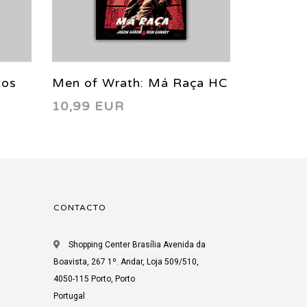
tos
Men of Wrath: Má Raça HC
Outcast 
10,99 EUR
10,99 E
io
2016
Que o R
CONTACTO
Shopping Center Brasília Avenida da
Boavista, 267 1º. Andar, Loja 509/510,
4050-115 Porto, Porto
Portugal