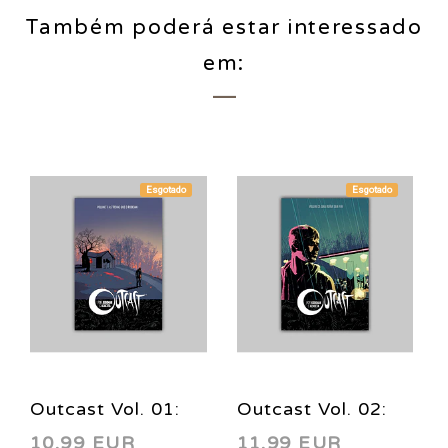
Também poderá estar interessado
em:
Esgotado
Esgotado
Outcast Vol. 01:
Outcast Vol. 02:
10,99 EUR
11,99 EUR
As Trevas Que o
Uma Ruína Sem