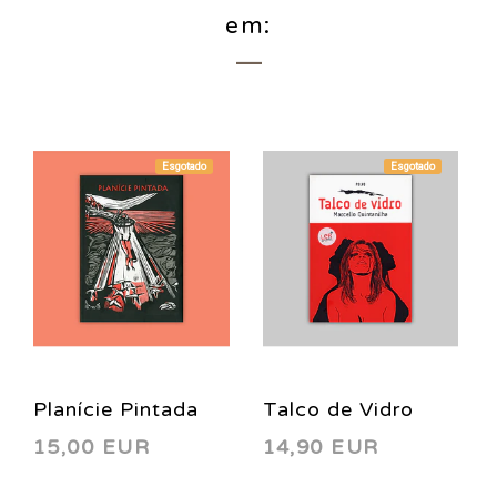
em:
Esgotado
Esgotado
Planície Pintada
Talco de Vidro
15,00 EUR
14,90 EUR
2015