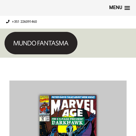
MENU
+351 226091460