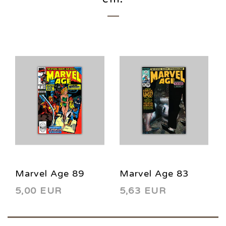
Marvel Age 89
Marvel Age 83
5,00 EUR
5,63 EUR
1990
1989