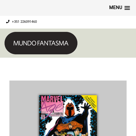
MENU
+351 226091460