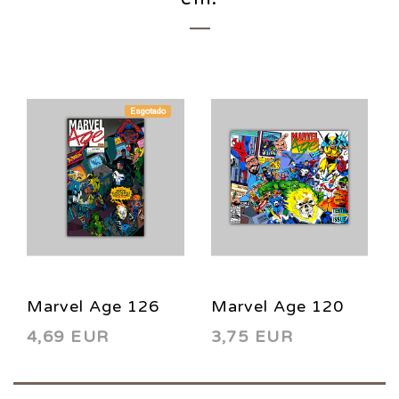
Esgotado
Marvel Age 126
Marvel Age 120
4,69 EUR
3,75 EUR
1993
1993