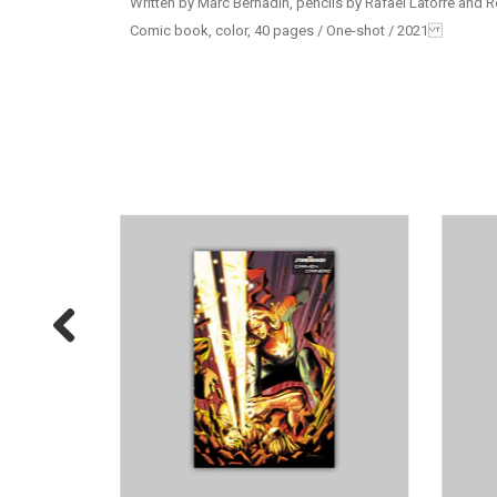
Written by Marc Bernadin, pencils by Rafael Latorre and R
Comic book, color, 40 pages / One-shot / 2021