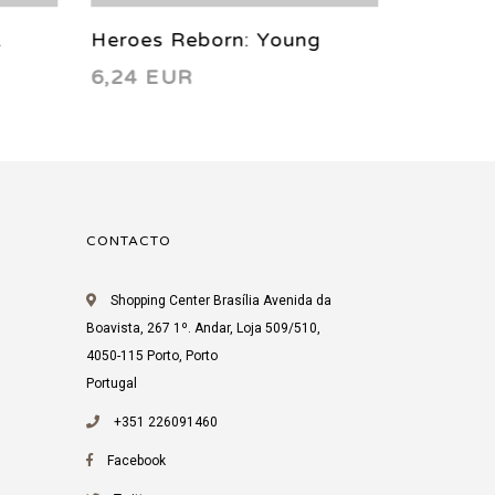
Heroes Reborn: Young
Heroes 
6,24 EUR
6,24 EU
Squadron 1 B 2021
CONTACTO
Shopping Center Brasília Avenida da
Boavista, 267 1º. Andar, Loja 509/510,
4050-115 Porto, Porto
Portugal
+351 226091460
Facebook