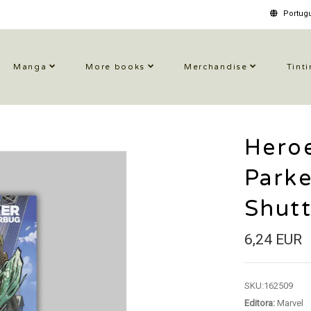
Portugu
Manga
More books
Merchandise
Tinti
Heroe
Parke
Shut
6,24 EUR
SKU:
162509
Editora:
Marvel