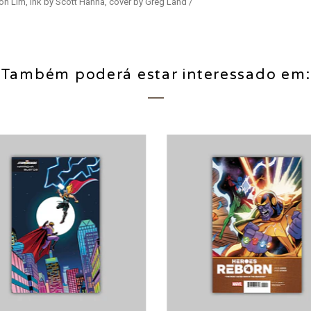
on Lim, ink by Scott Hanna, cover by Greg Land /
Também poderá estar interessado em: