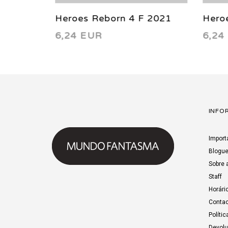
 2021
Heroes Reborn 4 F 2021
Heroe
6,24 EUR
6,24
INFO
Import
Blogu
Sobre 
Staff
Horári
Contac
Polític
Devol