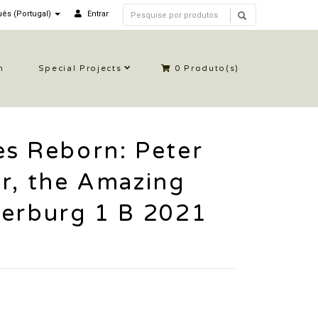
ês (Portugal)
Entrar
n
Special Projects
0
Produto(s)
s Reborn: Peter
r, the Amazing
terburg 1 B 2021