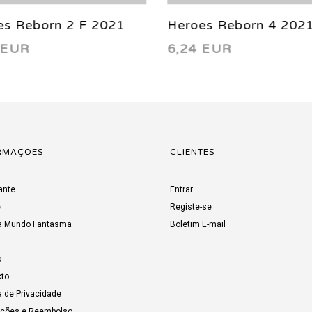
s Reborn 2 F 2021
Heroes Reborn 4 2021
 EUR
6,24 EUR
RMAÇÕES
CLIENTES
ante
Entrar
e
Registe-se
a Mundo Fantasma
Boletim E-mail
o
to
a de Privacidade
uções e Reembolso