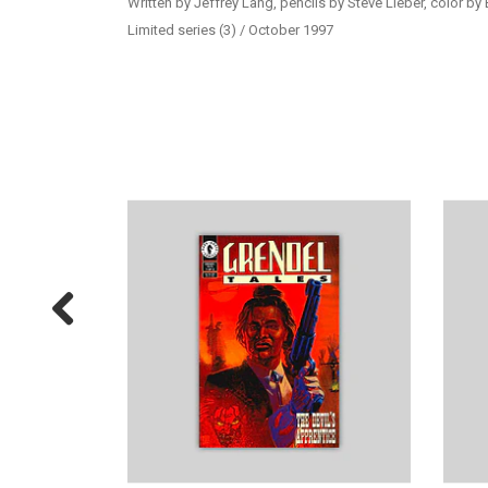
Written by Jeffrey Lang, pencils by Steve Lieber, color by
Limited series (3) / October 1997