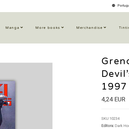
Portugu
Manga
More books
Merchandise
Tinti
Grend
Devil
1997
4,24 EUR
SKU:
10234
Editora:
Dark Ho