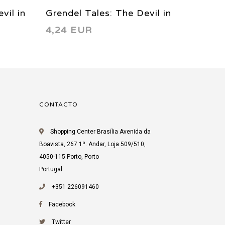
vil in
Grendel Tales: The Devil in
Grendel
4,24 EUR
4,24 
Our Midst 5 1994
Our Mi
CONTACTO
Shopping Center Brasília Avenida da
Boavista, 267 1º. Andar, Loja 509/510,
4050-115 Porto, Porto
Portugal
+351 226091460
Facebook
Twitter