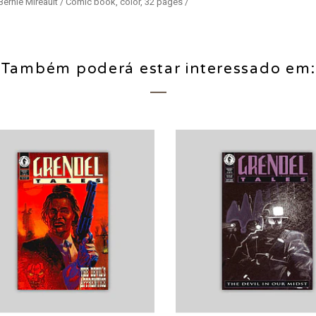
 Bernie Mireault / Comic book, color, 32 pages /
Também poderá estar interessado em: