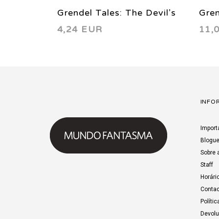
Grendel Tales: The Devil’s
Gren
4,24 EUR
11,
Apprentice 1 1997
Appr
limi
INFO
Import
Blogu
Sobre 
Staff
Horári
Contac
Polític
Devol