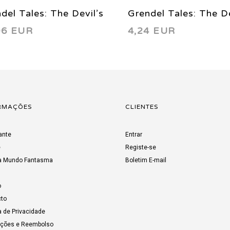
del Tales: The Devil’s
Grendel Tales: The De
06 EUR
4,24 EUR
entice (complete
Our Midst 3 1994
ted series) 1997
RMAÇÕES
CLIENTES
ante
Entrar
e
Registe-se
a Mundo Fantasma
Boletim E-mail
o
to
a de Privacidade
uções e Reembolso