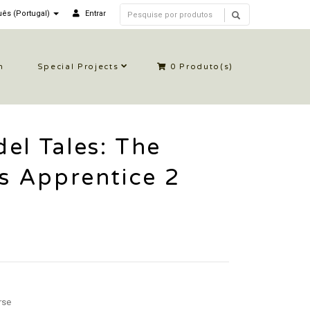
ês (Portugal)
Entrar
n
Special Projects
0
Produto(s)
el Tales: The
’s Apprentice 2
rse