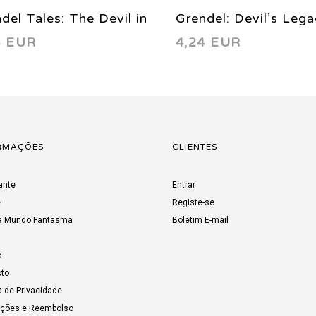
del Tales: The Devil in
Grendel: Devil’s Leg
4 EUR
4,24 EUR
 Midst 5 1994
2000
RMAÇÕES
CLIENTES
ante
Entrar
e
Registe-se
a Mundo Fantasma
Boletim E-mail
o
to
a de Privacidade
uções e Reembolso