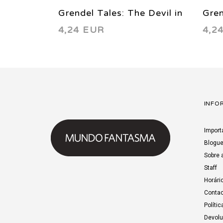
Grendel Tales: The Devil in
Gren
4,24 EUR
4,2
Our Midst 4 1994
Our
INFO
Import
Blogu
Sobre 
Staff
Horári
Contac
Polític
Devol