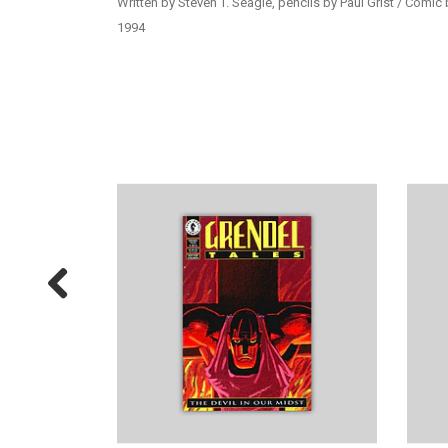
Written by Steven T. Seagle, pencils by Paul Grist / Comic 
1994