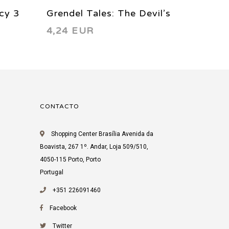
acy 3
Grendel Tales: The Devil’s
Grendel
4,24 EUR
4,24 
Apprentice 2 1997
2000
CONTACTO
Shopping Center Brasília Avenida da
Boavista, 267 1º. Andar, Loja 509/510,
4050-115 Porto, Porto
Portugal
+351 226091460
Facebook
Twitter