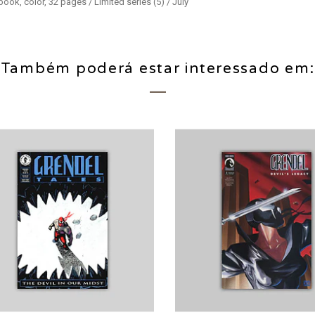
book, color, 32 pages / Limited series (5) / July
Também poderá estar interessado em: