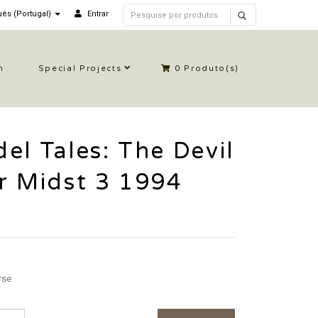
ês (Portugal)
Entrar
n
Special Projects
0
Produto(s)
el Tales: The Devil
r Midst 3 1994
rse