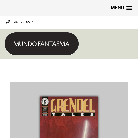
MENU
+351 226091460