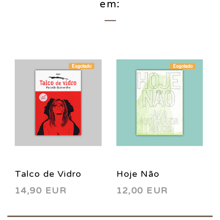
em:
Esgotado
Esgotado
Talco de Vidro
Hoje Não
14,90 EUR
12,00 EUR
2015