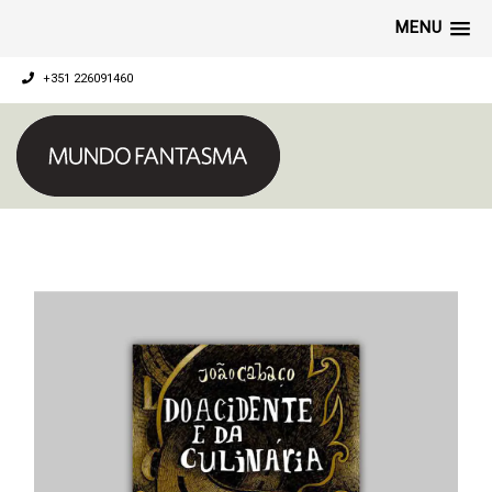
MENU
+351 226091460