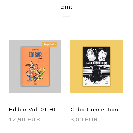
em:
Esgotado
Edibar Vol. 01 HC
Cabo Connection
12,90 EUR
3,00 EUR
2019
2007